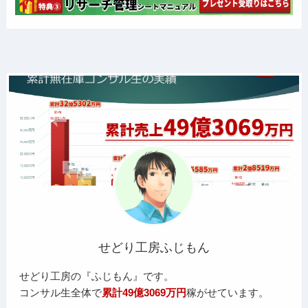
せどり工房ふじもん
せどり工房の『ふじもん』です。
コンサル生全体で
累計49億3069万円
稼がせています。