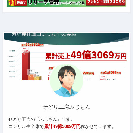
せどり工房ふじもん
せどり工房の『ふじもん』です。
コンサル生全体で
累計49億3069万円
稼がせています。