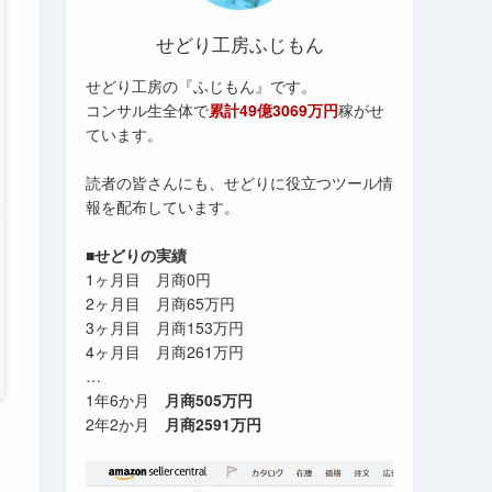
せどり工房ふじもん
せどり工房の『ふじもん』です。
コンサル生全体で
累計49億3069万円
稼がせ
ています。
読者の皆さんにも、せどりに役立つツール情
報を配布しています。
■せどりの実績
1ヶ月目 月商0円
2ヶ月目 月商65万円
3ヶ月目 月商153万円
4ヶ月目 月商261万円
…
1年6か月
月商505万円
2年2か月
月商2591万円