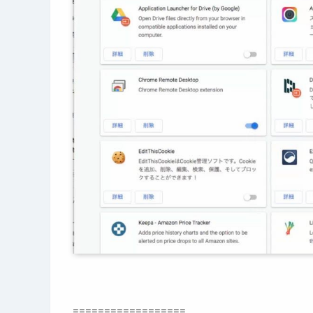
==================