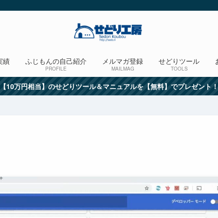
実績
ふじもんの自己紹介
メルマガ登録
せどりツール
PROFILE
MAILMAG
TOOLS
【10万円相当】のせどりツール＆マニュアルを【無料】でプレゼント