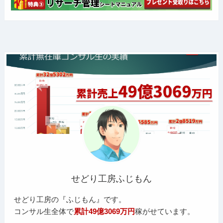
せどり工房ふじもん
せどり工房の『ふじもん』です。
コンサル生全体で
累計49億3069万円
稼がせています。