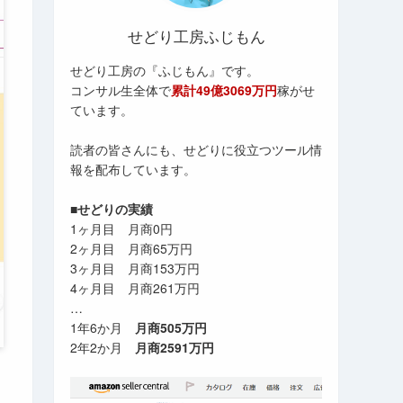
せどり工房ふじもん
せどり工房の『ふじもん』です。
コンサル生全体で
累計49億3069万円
稼がせ
ています。
読者の皆さんにも、せどりに役立つツール情
報を配布しています。
■せどりの実績
1ヶ月目 月商0円
2ヶ月目 月商65万円
3ヶ月目 月商153万円
4ヶ月目 月商261万円
…
1年6か月
月商505万円
2年2か月
月商2591万円