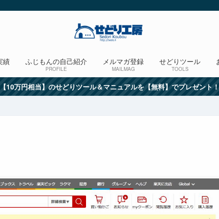
実績
ふじもんの自己紹介
メルマガ登録
せどりツール
PROFILE
MAILMAG
TOOLS
【10万円相当】のせどりツール＆マニュアルを【無料】でプレゼント