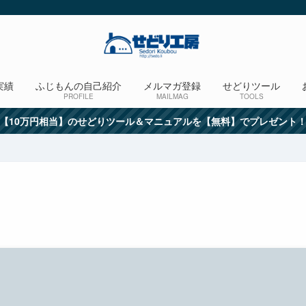
実績
ふじもんの自己紹介
メルマガ登録
せどりツール
PROFILE
MAILMAG
TOOLS
【10万円相当】のせどりツール＆マニュアルを【無料】でプレゼント