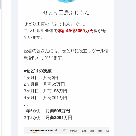
せどり工房ふじもん
せどり工房の『ふじもん』です。
コンサル生全体で
累計49億3069万円
稼がせ
ています。
読者の皆さんにも、せどりに役立つツール情
報を配布しています。
■せどりの実績
1ヶ月目 月商0円
2ヶ月目 月商65万円
3ヶ月目 月商153万円
4ヶ月目 月商261万円
…
1年6か月
月商505万円
2年2か月
月商2591万円