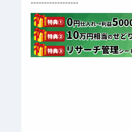
==================