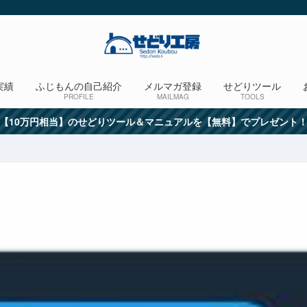
実績
ふじもんの自己紹介
メルマガ登録
せどりツール
PROFILE
MAILMAG
TOOLS
【10万円相当】のせどりツール＆マニュアルを【無料】でプレゼント