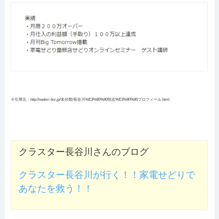
※引用元：http://sedori-biz.jp/未分類/長谷川%E3%80%80恒志%E3%80%80プロフィール.html
クラスター長谷川さんのブログ
クラスター長谷川が行く！！家電せどりで
あなたを救う！！