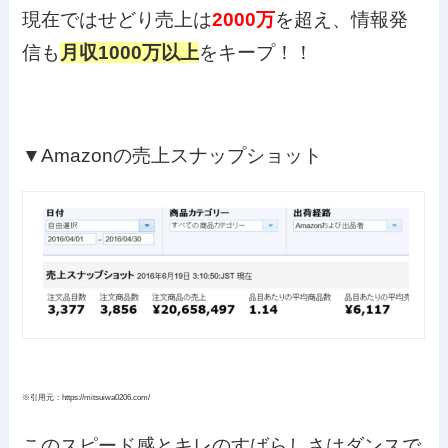
現在ではせどり売上は
2000万
を超え、情報発
信も
月収1000万以上
をキープ！！
▼Amazonの売上スナップショット
※引用元：https://mitsuiwa0206.com/
このスピード感とキレのすばらしさはダンスで