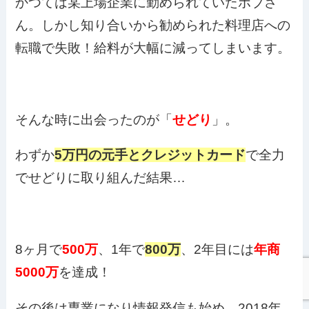
かつては某上場企業に勤められていたボブさ
ん。しかし知り合いから勧められた料理店への
転職で失敗！給料が大幅に減ってしまいます。
そんな時に出会ったのが「
せどり
」。
わずか
5万円の元手とクレジットカード
で全力
でせどりに取り組んだ結果…
8ヶ月で
500万
、1年で
800万
、2年目には
年商
5000万
を達成！
その後は専業になり情報発信も始め、2018年