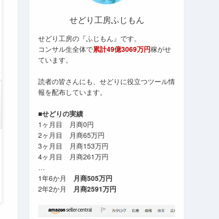
せどり工房ふじもん
せどり工房の『ふじもん』です。
コンサル生全体で
累計49億3069万円
稼がせ
ています。
読者の皆さんにも、せどりに役立つツール情
報を配布しています。
■せどりの実績
1ヶ月目 月商0円
2ヶ月目 月商65万円
3ヶ月目 月商153万円
4ヶ月目 月商261万円
…
1年6か月
月商505万円
2年2か月
月商2591万円