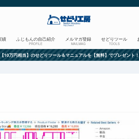
実績
ふじもんの自己紹介
メルマガ登録
せどりツール
PROFILE
MAILMAG
TOOLS
【10万円相当】のせどりツール＆マニュアルを【無料】でプレゼント