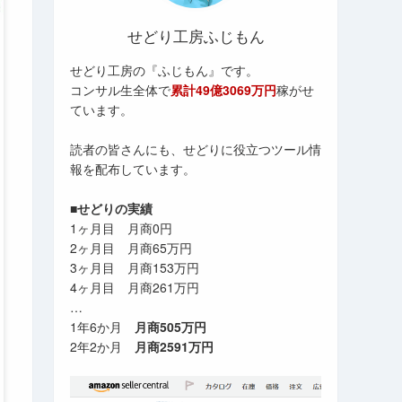
せどり工房ふじもん
せどり工房の『ふじもん』です。
コンサル生全体で
累計49億3069万円
稼がせ
ています。
読者の皆さんにも、せどりに役立つツール情
報を配布しています。
■せどりの実績
1ヶ月目 月商0円
2ヶ月目 月商65万円
3ヶ月目 月商153万円
4ヶ月目 月商261万円
…
1年6か月
月商505万円
2年2か月
月商2591万円