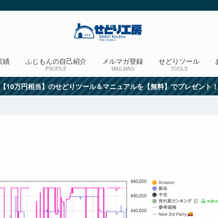
実績
ふじもんの自己紹介
メルマガ登録
せどりツール
PROFILE
MAILMAG
TOOLS
【10万円相当】のせどりツール＆マニュアルを【無料】でプレゼント