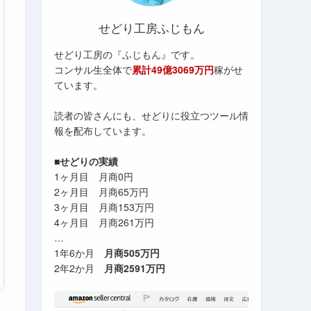
せどり工房ふじもん
せどり工房の『ふじもん』です。
コンサル生全体で
累計49億3069万円
稼がせ
ています。
読者の皆さんにも、せどりに役立つツール情
報を配布しています。
■せどりの実績
1ヶ月目 月商0円
2ヶ月目 月商65万円
3ヶ月目 月商153万円
4ヶ月目 月商261万円
…
1年6か月
月商505万円
2年2か月
月商2591万円