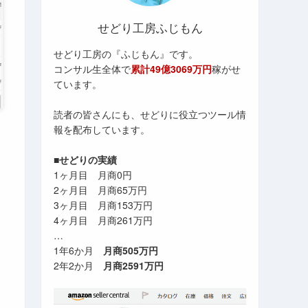
せどり工房ふじもん
せどり工房の『ふじもん』です。
コンサル生全体で
累計49億3069万円
稼がせ
ています。
読者の皆さんにも、せどりに役立つツール情
報を配布しています。
■せどりの実績
1ヶ月目 月商0円
2ヶ月目 月商65万円
3ヶ月目 月商153万円
4ヶ月目 月商261万円
…
1年6か月
月商505万円
2年2か月
月商2591万円