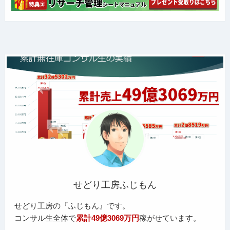
せどり工房ふじもん
せどり工房の『ふじもん』です。
コンサル生全体で
累計49億3069万円
稼がせています。