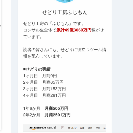
せどり工房ふじもん
せどり工房の『ふじもん』です。
コンサル生全体で
累計49億3069万円
稼がせ
ています。
読者の皆さんにも、せどりに役立つツール情
報を配布しています。
■せどりの実績
1ヶ月目 月商0円
2ヶ月目 月商65万円
3ヶ月目 月商153万円
4ヶ月目 月商261万円
…
1年6か月
月商505万円
2年2か月
月商2591万円