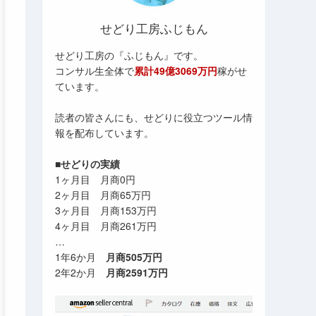
せどり工房ふじもん
せどり工房の『ふじもん』です。
コンサル生全体で
累計49億3069万円
稼がせ
ています。
読者の皆さんにも、せどりに役立つツール情
報を配布しています。
■せどりの実績
1ヶ月目 月商0円
2ヶ月目 月商65万円
3ヶ月目 月商153万円
4ヶ月目 月商261万円
…
1年6か月
月商505万円
2年2か月
月商2591万円