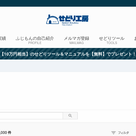
実績
ふじもんの自己紹介
メルマガ登録
せどりツール
PROFILE
MAILMAG
TOOLS
【10万円相当】のせどりツール＆マニュアルを【無料】でプレゼント