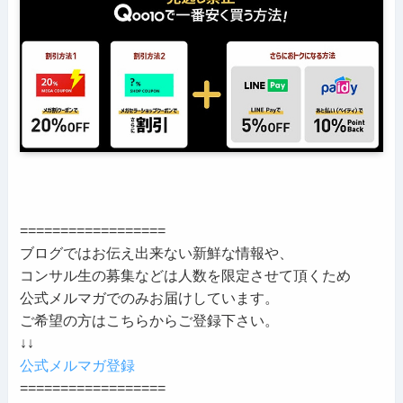
==================
ブログではお伝え出来ない新鮮な情報や、
コンサル生の募集などは人数を限定させて頂くため
公式メルマガでのみお届けしています。
ご希望の方はこちらからご登録下さい。
↓↓
公式メルマガ登録
==================