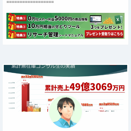
==================