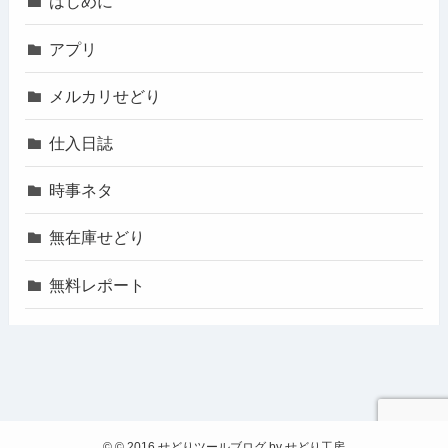
はじめに
アプリ
メルカリせどり
仕入日誌
時事ネタ
無在庫せどり
無料レポート
©
© 2016 せどりツールブログ by せどり工房