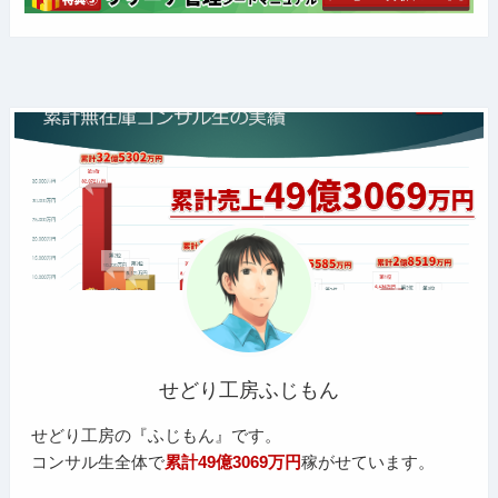
せどり工房ふじもん
せどり工房の『ふじもん』です。
コンサル生全体で
累計49億3069万円
稼がせています。