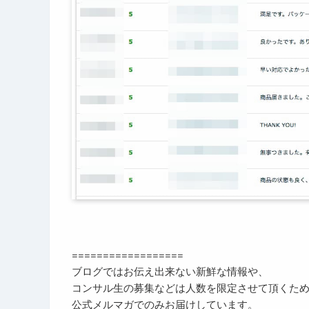
==================
ブログではお伝え出来ない新鮮な情報や、
コンサル生の募集などは人数を限定させて頂くた
公式メルマガでのみお届けしています。