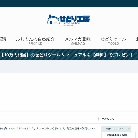
実績
ふじもんの自己紹介
メルマガ登録
せどりツール
PROFILE
MAILMAG
TOOLS
【10万円相当】のせどりツール＆マニュアルを【無料】でプレゼント