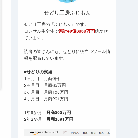
せどり工房ふじもん
せどり工房の『ふじもん』です。
コンサル生全体で
累計49億3069万円
稼がせ
ています。
読者の皆さんにも、せどりに役立つツール情
報を配布しています。
■せどりの実績
1ヶ月目 月商0円
2ヶ月目 月商65万円
3ヶ月目 月商153万円
4ヶ月目 月商261万円
…
1年6か月
月商505万円
2年2か月
月商2591万円