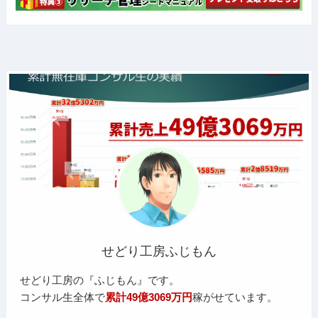
せどり工房ふじもん
せどり工房の『ふじもん』です。
コンサル生全体で
累計49億3069万円
稼がせています。