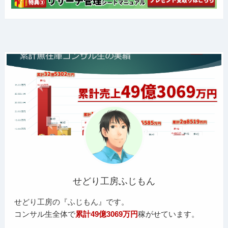
せどり工房ふじもん
せどり工房の『ふじもん』です。
コンサル生全体で
累計49億3069万円
稼がせています。