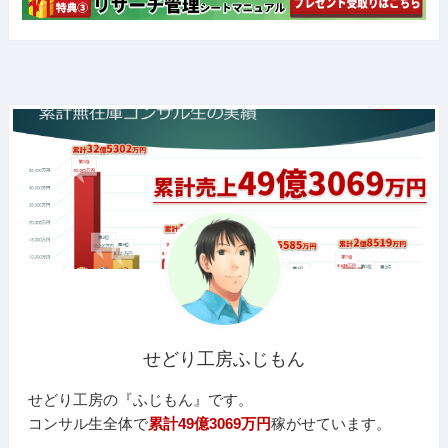
せどり工房ふじもん
せどり工房の『ふじもん』です。
コンサル生全体で
累計49億3069万円
稼がせています。