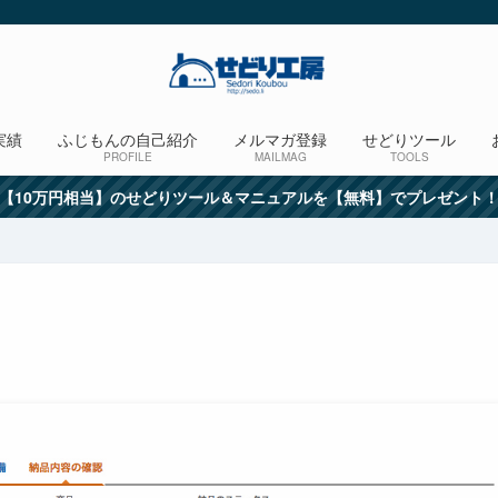
実績
ふじもんの自己紹介
メルマガ登録
せどりツール
PROFILE
MAILMAG
TOOLS
【10万円相当】のせどりツール＆マニュアルを【無料】でプレゼント