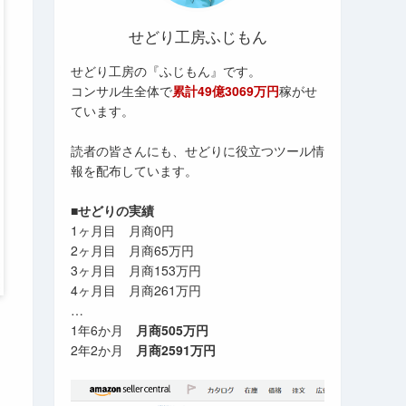
せどり工房ふじもん
せどり工房の『ふじもん』です。
コンサル生全体で
累計49億3069万円
稼がせ
ています。
読者の皆さんにも、せどりに役立つツール情
報を配布しています。
■せどりの実績
1ヶ月目 月商0円
2ヶ月目 月商65万円
3ヶ月目 月商153万円
4ヶ月目 月商261万円
…
1年6か月
月商505万円
2年2か月
月商2591万円