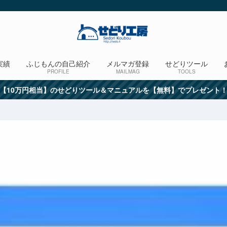
実績
ふじもんの自己紹介
メルマガ登録
せどりツール
PROFILE
MAILMAG
TOOLS
【10万円相当】のせどりツール＆マニュアルを【無料】でプレゼント