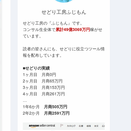
せどり工房ふじもん
せどり工房の『ふじもん』です。
コンサル生全体で
累計49億3069万円
稼がせ
ています。
読者の皆さんにも、せどりに役立つツール情
報を配布しています。
■せどりの実績
1ヶ月目 月商0円
2ヶ月目 月商65万円
3ヶ月目 月商153万円
4ヶ月目 月商261万円
…
1年6か月
月商505万円
2年2か月
月商2591万円