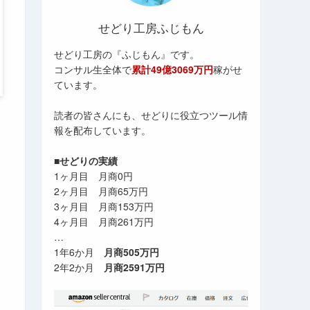
せどり工房ふじもん
せどり工房の『ふじもん』です。
コンサル生全体で
累計49億3069万円
稼がせ
ています。
読者の皆さんにも、せどりに役立つツール情
報を配布しています。
■せどりの実績
1ヶ月目 月商0円
2ヶ月目 月商65万円
3ヶ月目 月商153万円
4ヶ月目 月商261万円
…
1年6か月
月商505万円
2年2か月
月商2591万円