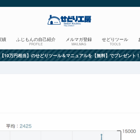
実績
ふじもんの自己紹介
メルマガ登録
せどりツール
PROFILE
MAILMAG
TOOLS
【10万円相当】のせどりツール＆マニュアルを【無料】でプレゼント