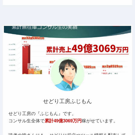
せどり工房ふじもん
せどり工房の『ふじもん』です。
コンサル生全体で
累計49億3069万円
稼がせています。