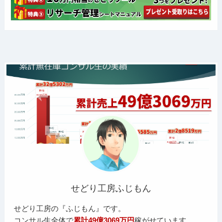
せどり工房ふじもん
せどり工房の『ふじもん』です。
コンサル生全体で
累計49億3069万円
稼がせています。