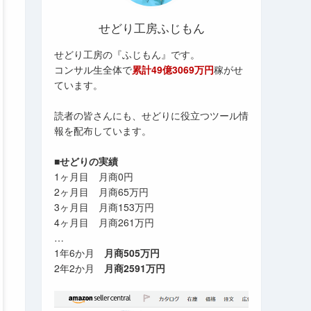
せどり工房ふじもん
せどり工房の『ふじもん』です。
コンサル生全体で
累計49億3069万円
稼がせ
ています。
読者の皆さんにも、せどりに役立つツール情
報を配布しています。
■せどりの実績
1ヶ月目 月商0円
2ヶ月目 月商65万円
3ヶ月目 月商153万円
4ヶ月目 月商261万円
…
1年6か月
月商505万円
2年2か月
月商2591万円