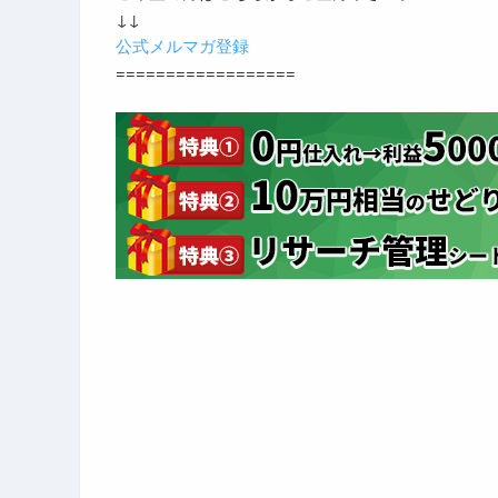
↓↓
公式メルマガ登録
==================