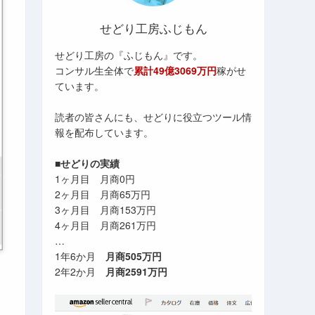
せどり工房ふじもん
せどり工房の『ふじもん』です。
コンサル生全体で
累計49億3069万円
稼がせ
ています。
読者の皆さんにも、せどりに役立つツール情
報を配布しています。
■せどりの実績
1ヶ月目 月商0円
2ヶ月目 月商65万円
3ヶ月目 月商153万円
4ヶ月目 月商261万円
…
1年6か月
月商505万円
2年2か月
月商2591万円