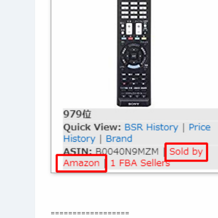
==================