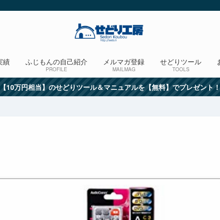
実績
ふじもんの自己紹介
メルマガ登録
せどりツール
PROFILE
MAILMAG
TOOLS
【10万円相当】のせどりツール＆マニュアルを【無料】でプレゼント