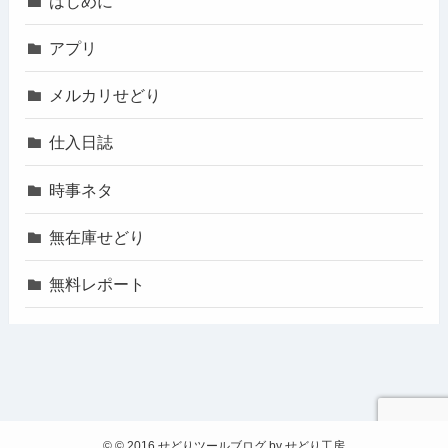
はじめに
アプリ
メルカリせどり
仕入日誌
時事ネタ
無在庫せどり
無料レポート
©
© 2016 せどりツールブログ by せどり工房