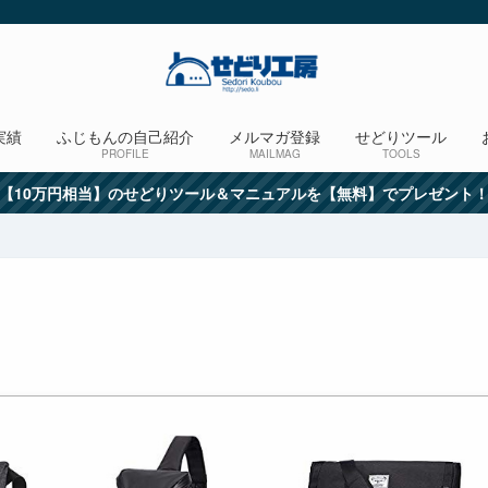
実績
ふじもんの自己紹介
メルマガ登録
せどりツール
PROFILE
MAILMAG
TOOLS
【10万円相当】のせどりツール＆マニュアルを【無料】でプレゼント