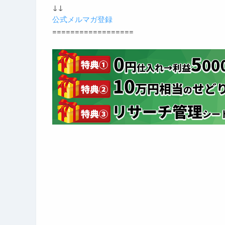
↓↓
公式メルマガ登録
==================