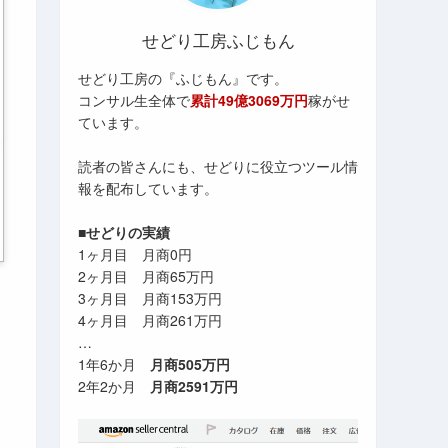
せどり工房ふじもん
せどり工房の『ふじもん』です。
コンサル生全体で
累計49億3069万円
稼がせ
ています。
読者の皆さんにも、せどりに役立つツール情
報を配布しています。
■せどりの実績
1ヶ月目 月商0円
2ヶ月目 月商65万円
3ヶ月目 月商153万円
4ヶ月目 月商261万円
…
1年6か月
月商505万円
2年2か月
月商2591万円