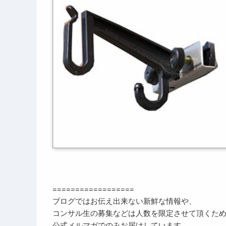
==================
ブログではお伝え出来ない新鮮な情報や、
コンサル生の募集などは人数を限定させて頂くた
公式メルマガでのみお届けしています。