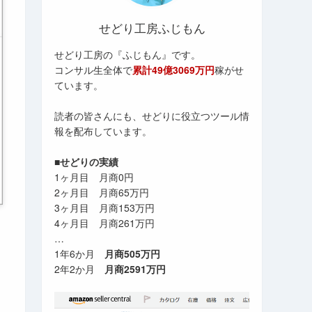
せどり工房ふじもん
せどり工房の『ふじもん』です。
コンサル生全体で
累計49億3069万円
稼がせ
ています。
読者の皆さんにも、せどりに役立つツール情
報を配布しています。
■せどりの実績
1ヶ月目 月商0円
2ヶ月目 月商65万円
3ヶ月目 月商153万円
4ヶ月目 月商261万円
…
1年6か月
月商505万円
2年2か月
月商2591万円