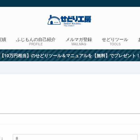
実績
ふじもんの自己紹介
メルマガ登録
せどりツール
PROFILE
MAILMAG
TOOLS
【10万円相当】のせどりツール＆マニュアルを【無料】でプレゼント