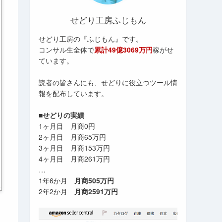
せどり工房ふじもん
せどり工房の『ふじもん』です。
コンサル生全体で
累計49億3069万円
稼がせ
ています。
読者の皆さんにも、せどりに役立つツール情
報を配布しています。
■せどりの実績
1ヶ月目 月商0円
2ヶ月目 月商65万円
3ヶ月目 月商153万円
4ヶ月目 月商261万円
…
1年6か月
月商505万円
2年2か月
月商2591万円