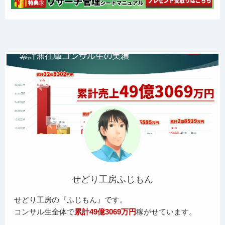
せどり工房ふじもん
せどり工房の『ふじもん』です。
コンサル生全体で
累計49億3069万円
稼がせています。