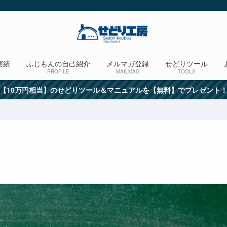
実績
ふじもんの自己紹介
メルマガ登録
せどりツール
PROFILE
MAILMAG
TOOLS
【10万円相当】のせどりツール＆マニュアルを【無料】でプレゼント