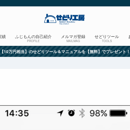
実績
ふじもんの自己紹介
メルマガ登録
せどりツール
PROFILE
MAILMAG
TOOLS
【10万円相当】のせどりツール＆マニュアルを【無料】でプレゼント