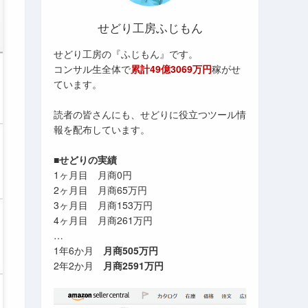
せどり工房ふじもん
せどり工房の『ふじもん』です。
コンサル生全体で
累計49億3069万円
稼がせ
ています。
読者の皆さんにも、せどりに役立つツール情
報を配布しています。
■せどりの実績
1ヶ月目 月商0円
2ヶ月目 月商65万円
3ヶ月目 月商153万円
4ヶ月目 月商261万円
…
1年6か月
月商505万円
2年2か月
月商2591万円