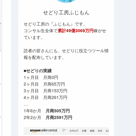
せどり工房ふじもん
せどり工房の『ふじもん』です。
コンサル生全体で
累計49億3069万円
稼がせ
ています。
読者の皆さんにも、せどりに役立つツール情
報を配布しています。
■せどりの実績
1ヶ月目 月商0円
2ヶ月目 月商65万円
3ヶ月目 月商153万円
4ヶ月目 月商261万円
…
1年6か月
月商505万円
2年2か月
月商2591万円