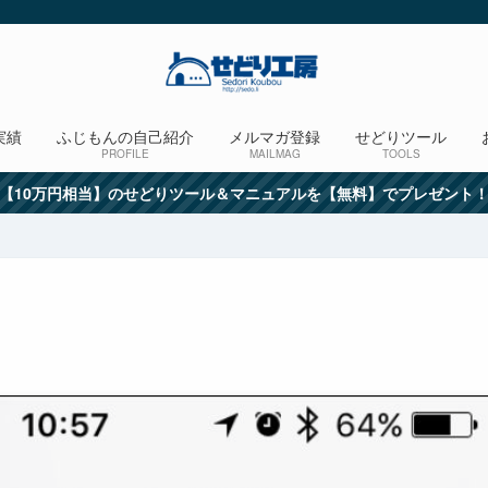
実績
ふじもんの自己紹介
メルマガ登録
せどりツール
PROFILE
MAILMAG
TOOLS
【10万円相当】のせどりツール＆マニュアルを【無料】でプレゼント