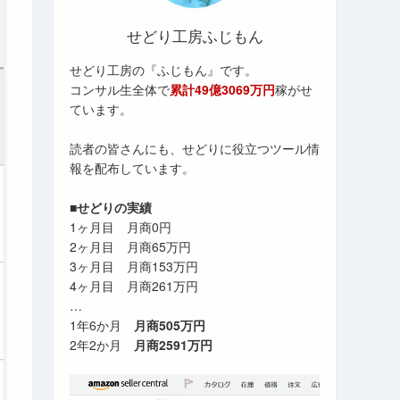
せどり工房ふじもん
せどり工房の『ふじもん』です。
コンサル生全体で
累計49億3069万円
稼がせ
ています。
読者の皆さんにも、せどりに役立つツール情
報を配布しています。
■せどりの実績
1ヶ月目 月商0円
2ヶ月目 月商65万円
3ヶ月目 月商153万円
4ヶ月目 月商261万円
…
1年6か月
月商505万円
2年2か月
月商2591万円