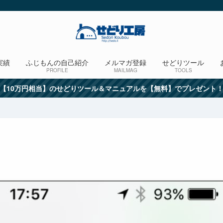
実績
ふじもんの自己紹介
メルマガ登録
せどりツール
PROFILE
MAILMAG
TOOLS
【10万円相当】のせどりツール＆マニュアルを【無料】でプレゼント