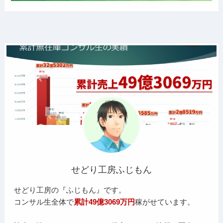
せどり工房ふじもん
せどり工房の『ふじもん』です。
コンサル生全体で
累計49億3069万円
稼がせています。