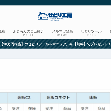
実績
ふじもんの自己紹介
メルマガ登録
せどりツール
PROFILE
MAILMAG
TOOLS
【10万円相当】のせどりツール＆マニュアルを【無料】でプレゼント