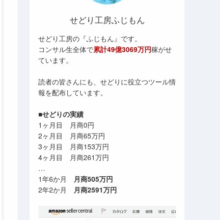
せどり工房ふじもん
せどり工房の『ふじもん』です。
コンサル生全体で
累計49億3069万円
稼がせ
ています。
読者の皆さんにも、せどりに役立つツール情
報を配布しています。
■せどりの実績
1ヶ月目 月商0円
2ヶ月目 月商65万円
3ヶ月目 月商153万円
4ヶ月目 月商261万円
…
1年6か月
月商505万円
2年2か月
月商2591万円