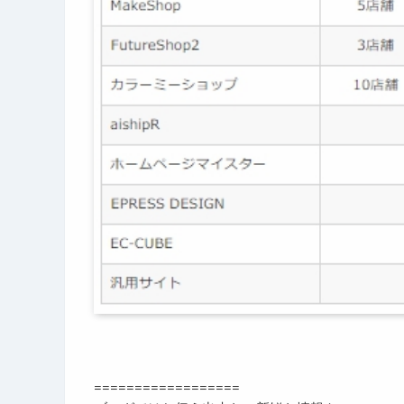
==================