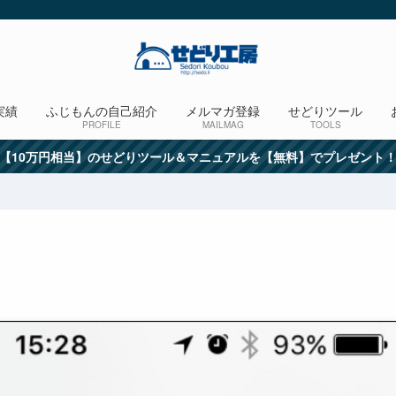
実績
ふじもんの自己紹介
メルマガ登録
せどりツール
PROFILE
MAILMAG
TOOLS
【10万円相当】のせどりツール＆マニュアルを【無料】でプレゼント