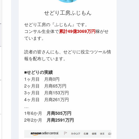
せどり工房ふじもん
せどり工房の『ふじもん』です。
コンサル生全体で
累計49億3069万円
稼がせ
ています。
読者の皆さんにも、せどりに役立つツール情
報を配布しています。
■せどりの実績
1ヶ月目 月商0円
2ヶ月目 月商65万円
3ヶ月目 月商153万円
4ヶ月目 月商261万円
…
1年6か月
月商505万円
2年2か月
月商2591万円