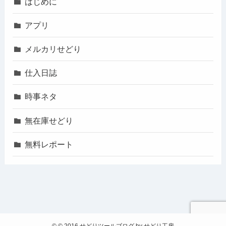
はじめに
アプリ
メルカリせどり
仕入日誌
時事ネタ
無在庫せどり
無料レポート
©
© 2016 せどりツールブログ by せどり工房