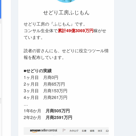
せどり工房ふじもん
せどり工房の『ふじもん』です。
コンサル生全体で
累計49億3069万円
稼がせ
ています。
読者の皆さんにも、せどりに役立つツール情
報を配布しています。
■せどりの実績
1ヶ月目 月商0円
2ヶ月目 月商65万円
3ヶ月目 月商153万円
4ヶ月目 月商261万円
…
1年6か月
月商505万円
2年2か月
月商2591万円