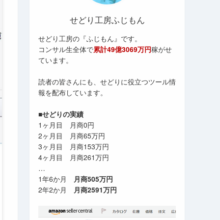
せどり工房ふじもん
せどり工房の『ふじもん』です。
コンサル生全体で
累計49億3069万円
稼がせ
ています。
読者の皆さんにも、せどりに役立つツール情
報を配布しています。
■せどりの実績
1ヶ月目 月商0円
2ヶ月目 月商65万円
3ヶ月目 月商153万円
4ヶ月目 月商261万円
…
1年6か月
月商505万円
2年2か月
月商2591万円