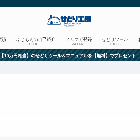
実績
ふじもんの自己紹介
メルマガ登録
せどりツール
PROFILE
MAILMAG
TOOLS
【10万円相当】のせどりツール＆マニュアルを【無料】でプレゼント