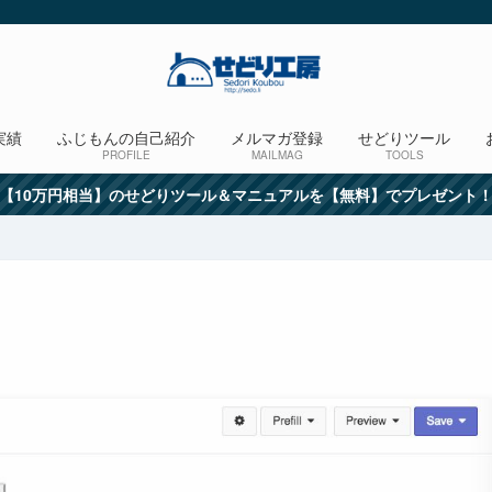
実績
ふじもんの自己紹介
メルマガ登録
せどりツール
PROFILE
MAILMAG
TOOLS
【10万円相当】のせどりツール＆マニュアルを【無料】でプレゼント