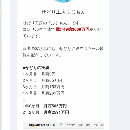
せどり工房ふじもん
せどり工房の『ふじもん』です。
コンサル生全体で
累計49億3069万円
稼がせ
ています。
読者の皆さんにも、せどりに役立つツール情
報を配布しています。
■せどりの実績
1ヶ月目 月商0円
2ヶ月目 月商65万円
3ヶ月目 月商153万円
4ヶ月目 月商261万円
…
1年6か月
月商505万円
2年2か月
月商2591万円