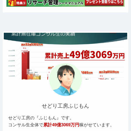
せどり工房ふじもん
せどり工房の『ふじもん』です。
コンサル生全体で
累計49億3069万円
稼がせています。