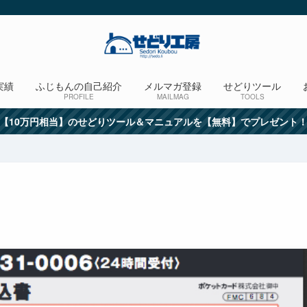
実績
ふじもんの自己紹介
メルマガ登録
せどりツール
PROFILE
MAILMAG
TOOLS
【10万円相当】のせどりツール＆マニュアルを【無料】でプレゼント