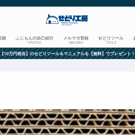
実績
ふじもんの自己紹介
メルマガ登録
せどりツール
PROFILE
MAILMAG
TOOLS
【10万円相当】のせどりツール＆マニュアルを【無料】でプレゼント